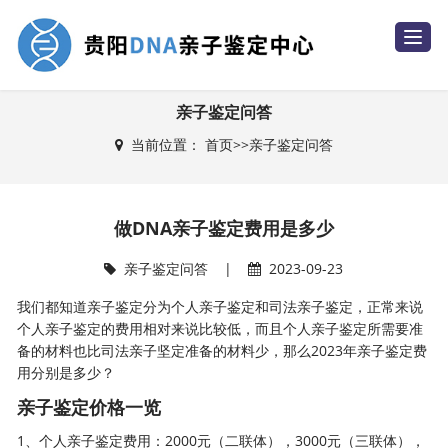
T
o
g
g
l
e
亲子鉴定问答
n
a
当前位置：
首页
>>
亲子鉴定问答
v
i
g
a
t
i
做DNA亲子鉴定费用是多少
o
n
亲子鉴定问答
|
2023-09-23
我们都知道亲子鉴定分为个人亲子鉴定和
司法亲子鉴定
，正常来说
个人亲子鉴定的费用相对来说比较低，而且个人亲子鉴定所需要准
备的材料也比司法亲子坚定准备的材料少，那么2023年
亲子鉴定费
用
分别是多少？
亲子鉴定价格一览
1、
个人亲子鉴定费用
：2000元（二联体），3000元（三联体），