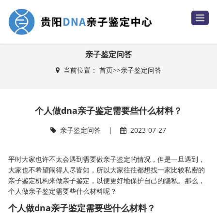
T
o
g
g
l
e
亲子鉴定问答
n
a
当前位置：
首页
>>
亲子鉴定问答
v
i
g
a
t
i
个人做dna亲子鉴定需要些什么材料？
o
n
亲子鉴定问答
|
2023-07-27
平时大家也许不太会遇到需要做亲子鉴定的情况，但是一旦遇到，
大家也不希望闹得人尽皆知，所以大家往往都想找一家比较私密的
亲子鉴定机构
来做亲子鉴定，以便更好地保护自己的隐私。那么，
个人做亲子鉴定需要些什么材料呢？
个人做dna亲子鉴定需要些什么材料？