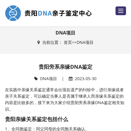
T
o
g
g
l
e
DNA项目
n
a
当前位置：
首页
>>
DNA项目
v
i
g
a
t
i
贵阳旁系亲缘DNA鉴定
o
n
DNA项目
|
2023-05-30
在实践中亲缘关系鉴定通常会出现在遗产的纠纷中，进行亲缘或者
亲子关系鉴定，可以确定当事人是否属于继承人而亲缘关系鉴定的
内容是比较多的，接下来为大家介绍贵阳旁系亲缘DNA鉴定相关知
识。
贵阳亲缘关系鉴定包括什么
1、全同胞鉴定：同父同母的全同胞关系确认。