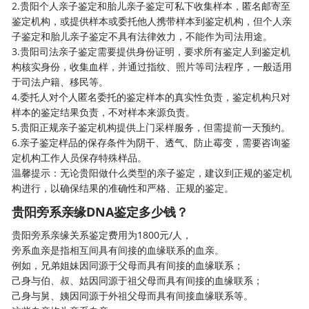
2.贵阳个人亲子鉴定和胎儿亲子鉴定可私下收集样本，匿名邮寄至
鉴定机构，或提供样本或委托他人携带样本到鉴定机构，但个人亲
子鉴定和胎儿亲子鉴定不具有法律效力，不能作为司法用途。
3.贵阳司法亲子鉴定需要提供身份证明，要求所有鉴定人到鉴定机
构核实身份，收集血样，并通过指纹、照片等司法程序，一般适用
于司法户籍、移民等。
4.委托人对个人匿名委托的鉴定样本的真实性负责，鉴定机构只对
样本的鉴定结果负责，不对样本来源负责。
5.贵阳正规亲子鉴定机构提供上门采样服务，但需提前一天预约。
6.亲子鉴定样品的保存条件为阴干、透气、防止霉变，需要咨询鉴
定机构工作人员保存特殊样品。
温馨提示：无论贵阳做什么类型的亲子鉴定，建议到正规的鉴定机
构进行，以确保结果的准确性和严格、正规的鉴定。
贵阳旁系亲缘DNA鉴定多少钱？
贵阳旁系亲缘关系鉴定费用为1800元/人，
旁系血亲是指相互间具有间接的血缘联系的血亲。
例如，兄弟姐妹因同源于父母而具有间接的血缘联系；
己身与伯、叔、姑因同源于祖父母而具有间接的血缘联系；
己身与舅、姨因同源于外祖父母而具有间接血缘联系等。