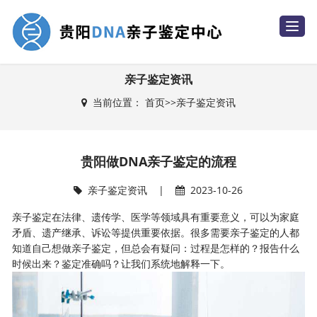
T
o
g
g
l
e
亲子鉴定资讯
n
a
当前位置：
首页
>>
亲子鉴定资讯
v
i
g
a
t
i
贵阳做DNA亲子鉴定的流程
o
n
亲子鉴定资讯
|
2023-10-26
亲子鉴定在法律、遗传学、医学等领域具有重要意义，可以为家庭
矛盾、遗产继承、诉讼等提供重要依据。很多需要亲子鉴定的人都
知道自己想做亲子鉴定，但总会有疑问：过程是怎样的？报告什么
时候出来？鉴定准确吗？让我们系统地解释一下。